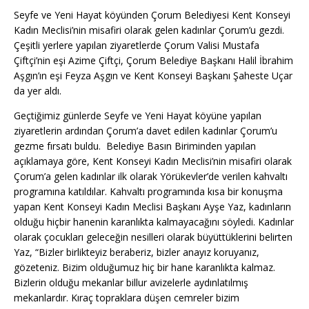
Seyfe ve Yeni Hayat köyünden Çorum Belediyesi Kent Konseyi
Kadın Meclisi’nin misafiri olarak gelen kadınlar Çorum’u gezdi.
Çeşitli yerlere yapılan ziyaretlerde Çorum Valisi Mustafa
Çiftçi’nin eşi Azime Çiftçi, Çorum Belediye Başkanı Halil İbrahim
Aşgın’ın eşi Feyza Aşgın ve Kent Konseyi Başkanı Şaheste Uçar
da yer aldı.
Geçtiğimiz günlerde Seyfe ve Yeni Hayat köyüne yapılan
ziyaretlerin ardından Çorum’a davet edilen kadınlar Çorum’u
gezme fırsatı buldu. Belediye Basın Biriminden yapılan
açıklamaya göre, Kent Konseyi Kadın Meclisi’nin misafiri olarak
Çorum’a gelen kadınlar ilk olarak Yörükevler’de verilen kahvaltı
programına katıldılar. Kahvaltı programında kısa bir konuşma
yapan Kent Konseyi Kadın Meclisi Başkanı Ayşe Yaz, kadınların
olduğu hiçbir hanenin karanlıkta kalmayacağını söyledi. Kadınlar
olarak çocukları geleceğin nesilleri olarak büyüttüklerini belirten
Yaz, “Bizler birlikteyiz beraberiz, bizler anayız koruyanız,
gözeteniz. Bizim olduğumuz hiç bir hane karanlıkta kalmaz.
Bizlerin olduğu mekanlar billur avizelerle aydınlatılmış
mekanlardır. Kıraç topraklara düşen cemreler bizim