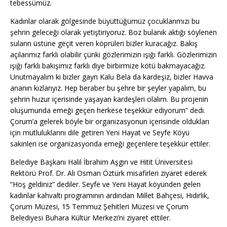
tebessümüz.
Kadınlar olarak gölgesinde büyüttüğümüz çocuklarımızı bu
şehrin geleceği olarak yetiştiriyoruz. Boz bulanık aktığı söylenen
suların üstüne geçit veren köprüleri bizler kuracağız. Bakış
açılarımız farklı olabilir çünki gözlerimizin ışığı farklı. Gözlerimizin
ışığı farklı bakışımız farklı diye birbirmize kötü bakmayacağız.
Unutmayalım ki bizler gayrı Kalu Bela da kardeşiz, bizler Havva
ananın kızlarıyız. Hep beraber bu şehre bir şeyler yapalım, bu
şehrin huzur içerisinde yaşayan kardeşleri olalım. Bu projenin
oluşumunda emeği geçen herkese teşekkür ediyorum” dedi.
Çorum’a gelerek böyle bir organizasyonun içerisinde oldukları
için mutluluklarını dile getiren Yeni Hayat ve Seyfe Köyü
sakinleri ise organizasyonda emeği geçenlere teşekkür ettiler.
Belediye Başkanı Halil İbrahim Aşgın ve Hitit Üniversitesi
Rektörü Prof. Dr. Ali Osman Öztürk misafirleri ziyaret ederek
“Hoş geldiniz” dediler. Seyfe ve Yeni Hayat köyünden gelen
kadınlar kahvaltı programının ardından Millet Bahçesi, Hıdırlık,
Çorum Müzesi, 15 Temmuz Şehitleri Müzesi ve Çorum
Belediyesi Buhara Kültür Merkezi’ni ziyaret ettiler.