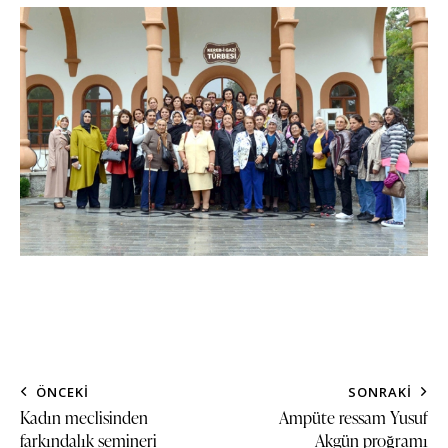
ÖNCEKI
SONRAKI
Kadın meclisinden
Ampüte ressam Yusuf
farkındalık semineri
Akgün proğramı