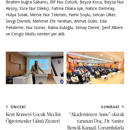
İbrahim buğra Sabancı, Elif Nur Öztürk, Beyza Koca, Beyza Nur
Aksoy, Esra Nur Dilekçi, Fatma Dilara Işık, Hatice Demiray,
Hülya Solak, Merve Nur Tekmen, Nehir Soylu, Selcan Ülker,
Sevgi Demirli, Mehmet Efe Yenihan, Ahmet Güler, Eda
Pekdemir, Nur Güner, Rabia Kuloğlu, Simay Demir, Şerif Albeni
ve Cengiz Mutlu isimleri yer aldı.
ÖNCEKI
SONRAKI
Kent Konseyi Çocuk Meclisi
“Akademisyen Anne” olarak
Öğretmenler Günü Ziyareti
tanınan Doç. Dr. Saniye
Bencik Kangal, Çorumlularla