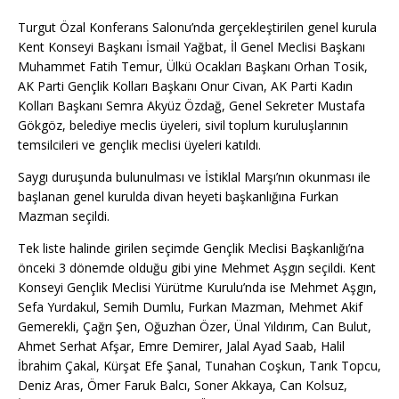
Turgut Özal Konferans Salonu’nda gerçekleştirilen genel kurula
Kent Konseyi Başkanı İsmail Yağbat, İl Genel Meclisi Başkanı
Muhammet Fatih Temur, Ülkü Ocakları Başkanı Orhan Tosik,
AK Parti Gençlik Kolları Başkanı Onur Civan, AK Parti Kadın
Kolları Başkanı Semra Akyüz Özdağ, Genel Sekreter Mustafa
Gökgöz, belediye meclis üyeleri, sivil toplum kuruluşlarının
temsilcileri ve gençlik meclisi üyeleri katıldı.
Saygı duruşunda bulunulması ve İstiklal Marşı’nın okunması ile
başlanan genel kurulda divan heyeti başkanlığına Furkan
Mazman seçildi.
Tek liste halinde girilen seçimde Gençlik Meclisi Başkanlığı’na
önceki 3 dönemde olduğu gibi yine Mehmet Aşgın seçildi. Kent
Konseyi Gençlik Meclisi Yürütme Kurulu’nda ise Mehmet Aşgın,
Sefa Yurdakul, Semih Dumlu, Furkan Mazman, Mehmet Akif
Gemerekli, Çağrı Şen, Oğuzhan Özer, Ünal Yıldırım, Can Bulut,
Ahmet Serhat Afşar, Emre Demirer, Jalal Ayad Saab, Halil
İbrahim Çakal, Kürşat Efe Şanal, Tunahan Coşkun, Tarık Topcu,
Deniz Aras, Ömer Faruk Balcı, Soner Akkaya, Can Kolsuz,