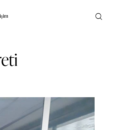
tişim
eti