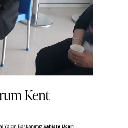
rum Kent
hal Yalçın Başkanımız
Şahiste Uçar
’ı