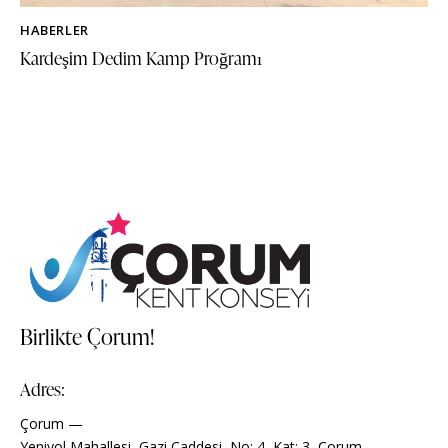
HABERLER
Kardeşim Dedim Kamp Proğramı
Birlikte Çorum!
Adres:
Çorum —
Yeniyol Mahallesi, Gazi Caddesi, No: 4, Kat: 3, Çorum