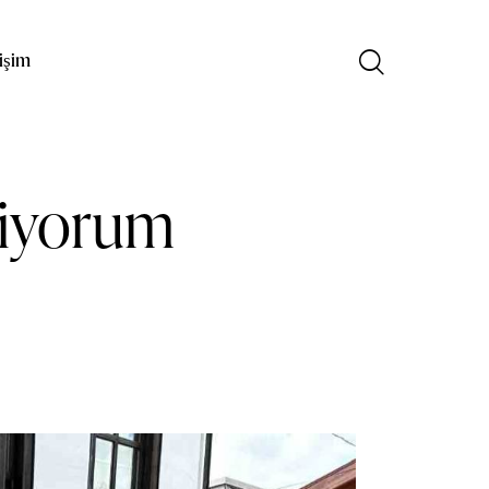
tişim
niyorum