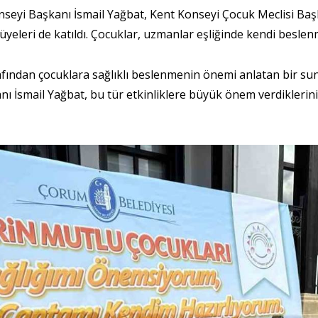
onseyi Başkanı İsmail Yağbat, Kent Konseyi Çocuk Meclisi Ba
eleri de katıldı. Çocuklar, uzmanlar eşliğinde kendi beslenme
afından çocuklara sağlıklı beslenmenin önemi anlatan bir sun
İsmail Yağbat, bu tür etkinliklere büyük önem verdiklerini be